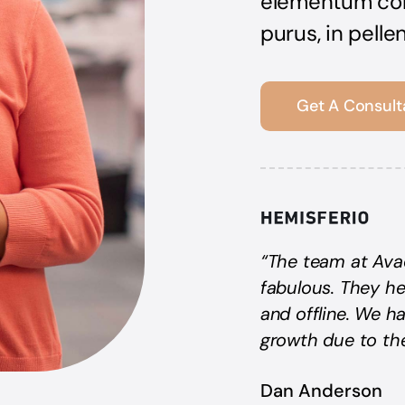
elementum conv
purus, in pell
Get A Consult
“The team at Ava
fabulous. They he
and offline. We h
growth due to the
Dan Anderson