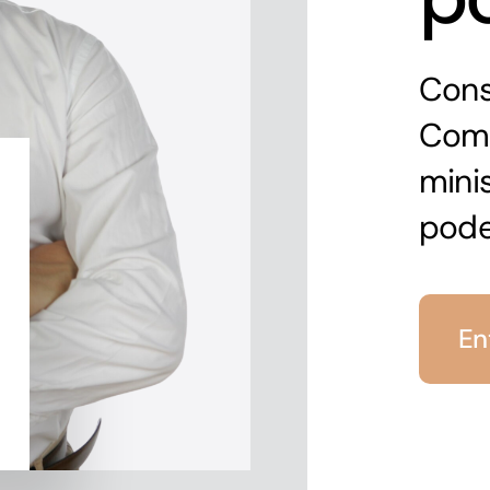
Consu
Comp
mini
pode
En