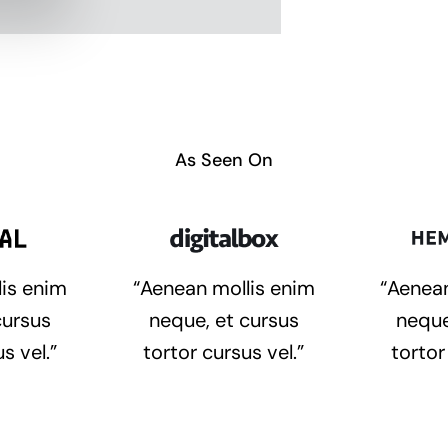
As Seen On
lis enim
“Aenean mollis enim
“Aenean
cursus
neque, et cursus
neque
s vel.”
tortor cursus vel.”
tortor