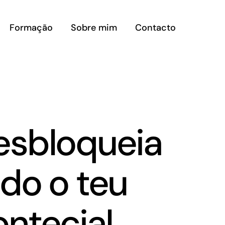
Formação
Sobre mim
Contacto
esbloqueia
do o teu
ntecial