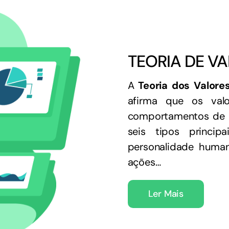
TEORIA DE V
A
Teoria dos Valore
afirma que os val
comportamentos de um
seis tipos princi
personalidade human
ações…
Ler Mais