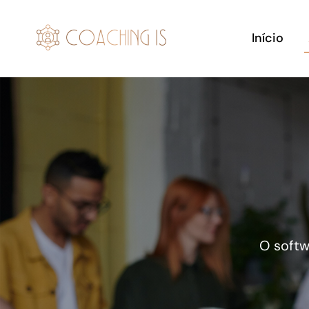
Skip
to
Início
content
O softw