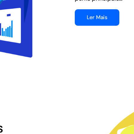
Ler Mais
S