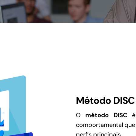
Método DISC
O
método DISC
é 
comportamental que c
perfis principais…